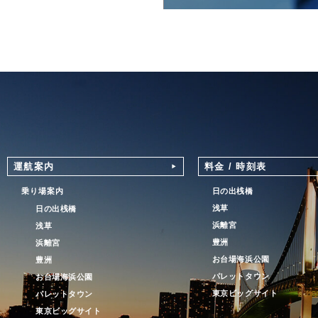
運航案内
料金 / 時刻表
日の出桟橋
乗り場案内
浅草
日の出桟橋
浜離宮
浅草
豊洲
浜離宮
お台場海浜公園
豊洲
パレットタウン
お台場海浜公園
東京ビッグサイト
パレットタウン
東京ビッグサイト