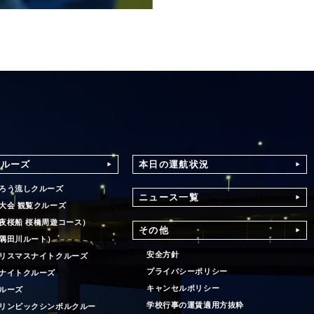
クルーズ
本日の運航状況
ろう流しクルーズ
ニュース一覧
大会 観覧クルーズ
夜桜船 桜橋周遊コース）
その他
隅田川ルート）
安全方針
リスマスナイトクルーズ
プライバシーポリシー
ナイトクルーズ
キャンセルポリシー
ルーズ
学校行事の運賃適用方抜粋
リンピックシンボルクルー