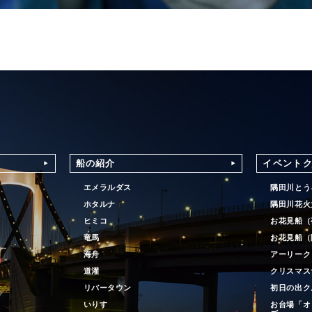
船の紹介
イベント
エメラルダス
隅田川とう
ホタルナ
隅田川花火
ヒミコ
お花見船（
竜馬
お花見船（
海舟
アーリーク
道灌
クリスマス
リバータウン
初日の出ク
いりす
お台場「オ