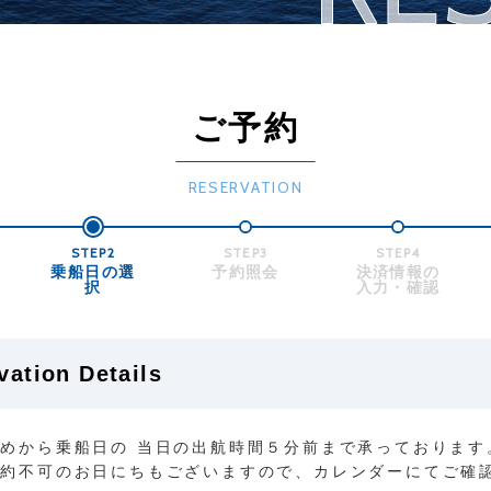
ご予約
RESERVATION
STEP2
STEP3
STEP4
乗船日の選
予約照会
決済情報の
択
入力・確認
ion Details
めから乗船日の 当日の出航時間５分前まで承っております
予約不可のお日にちもございますので、カレンダーにてご確