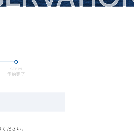
STEP5
予約完了
。
認ください。