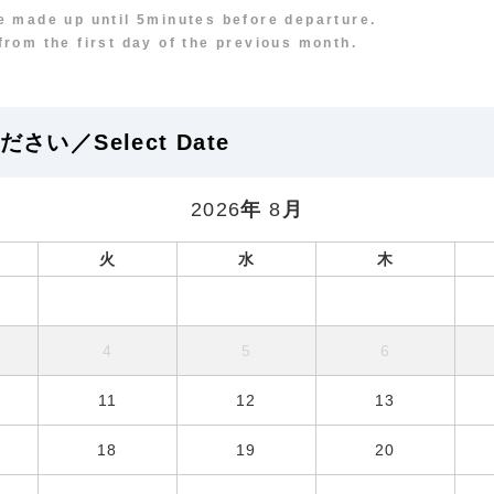
 made up until 5minutes before departure.
om the first day of the previous month.
い／Select Date
2026
年
8
月
火
水
木
4
5
6
11
12
13
18
19
20