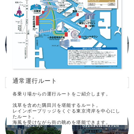
Hinode Pier
Asakusa
通常運行ルート
Timetable / Fares
Timetable / Fares
各乗り場からの運行ルートをご紹介します。
浅草を含めた隅田川を堪能するルート。
レインボーブリッジをくぐる東京湾岸を中心にし
たルート。
海風を受けながら街の眺めを堪能できます。
Hamarikyu
Odaiba Seaside Park