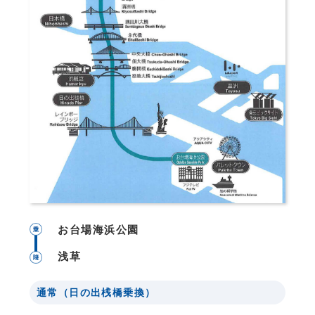
お台場海浜公園
浅草
通常（日の出桟橋乗換）