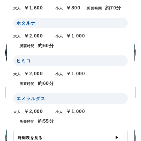
乗り場案内
￥1,600
￥800
約70分
大人
小人
所要時間
ホタルナ
￥2,000
￥1,000
大人
小人
約60分
所要時間
日の出桟橋
浅草
ヒミコ
￥2,000
￥1,000
大人
小人
約60分
所要時間
時刻表 / 料金
時刻表 / 料金
エメラルダス
￥2,000
￥1,000
大人
小人
約55分
所要時間
時刻表を見る
浜離宮（下船のみ）
お台場海浜公園